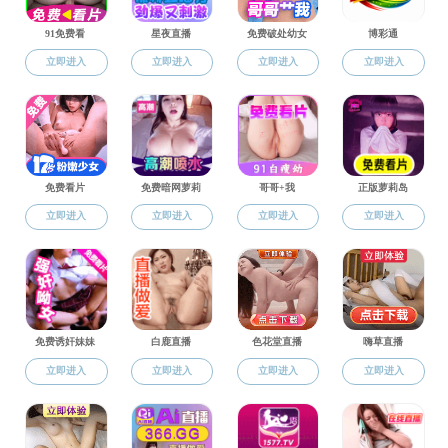
国际合作
合作项目
合作项目
英国赫特福德暑期游学项
资讯动态
意大利米兰新美术学院海
意大利米兰新美术学院 3+
交流活动
日本佐贺大学学生交流项
表格下载
美国加州大学洛杉矶分校
美国北德克萨斯大学黑料网 
罗马尼亚克鲁日巴比什-波
加拿大菲沙河谷大学学生
韩国忠南大学学生交流项