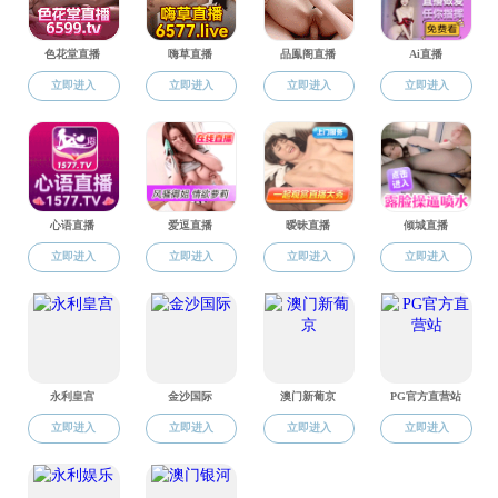
07纺织宋之晨