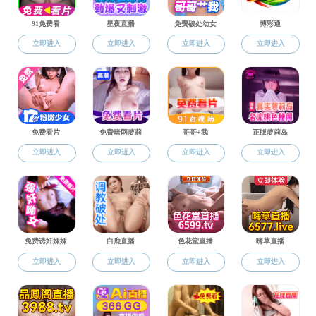
国际合作
合作项目
资讯动态
(回国后填) 境外
交流活动
表格下载
上一篇：
浙江科技学院本科学生
下一篇：
(出国前填写) 国（境）